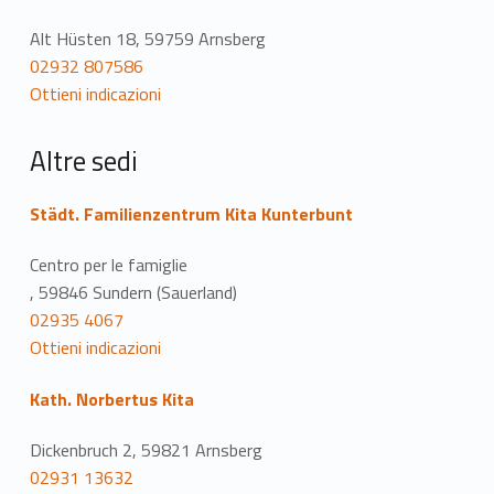
i
Alt Hüsten 18, 59759 Arnsberg
z
02932 807586
Ottieni indicazioni
i
o
Altre sedi
n
Städt. Familienzentrum Kita Kunterbunt
e
Centro per le famiglie
, 59846 Sundern (Sauerland)
02935 4067
Ottieni indicazioni
Kath. Norbertus Kita
Dickenbruch 2, 59821 Arnsberg
02931 13632