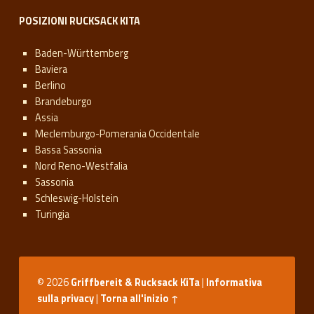
POSIZIONI RUCKSACK KITA
Baden-Württemberg
Baviera
Berlino
Brandeburgo
Assia
Meclemburgo-Pomerania Occidentale
Bassa Sassonia
Nord Reno-Westfalia
Sassonia
Schleswig-Holstein
Turingia
© 2026
Griffbereit & Rucksack KiTa
|
Informativa
sulla privacy
|
Torna all'inizio ↑