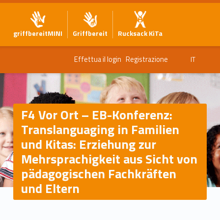
griffbereitMINI
Griffbereit
Rucksack KiTa
Effettua il login
Registrazione
IT
F4 Vor Ort – EB-Konferenz:
Translanguaging in Familien
und Kitas: Erziehung zur
Mehrsprachigkeit aus Sicht von
pädagogischen Fachkräften
und Eltern