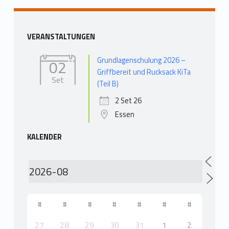
Barra laterale
VERANSTALTUNGEN
Grundlagenschulung 2026 –
02
Griffbereit und Rucksack KiTa
Set
(Teil B)
2 Set 26
Essen
KALENDER
#
#
#
#
#
#
#
27
28
29
30
31
1
2