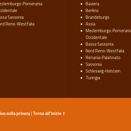
eclemburgo-Pomerania
Baviera
cidentale
Berlino
ssa Sassonia
Brandeburgo
ord Reno-Westfalia
Assia
Meclemburgo-Pomerani
Occidentale
Bassa Sassonia
Nord Reno-Westfalia
Renania-Palatinato
Sassonia
Schleswig-Holstein
Turingia
va sulla privacy
|
Torna all'inizio ↑