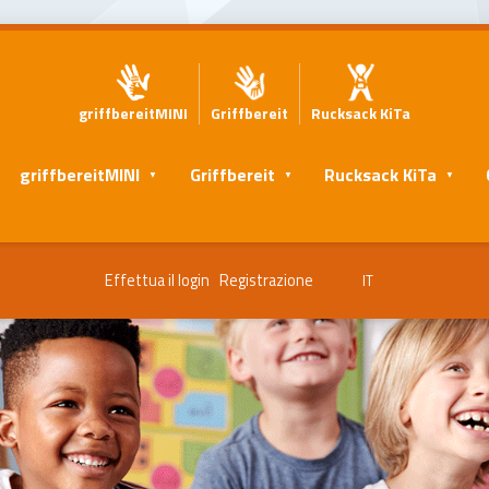
griffbereitMINI
Griffbereit
Rucksack KiTa
griffbereitMINI
Griffbereit
Rucksack KiTa
Effettua il login
Registrazione
IT