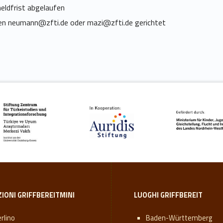
eldfrist abgelaufen
ren
neumann@zfti.de
oder
mazi@zfti.de
gerichtet
ZIONI GRIFFBEREITMINI
LUOGHI GRIFFBEREIT
rlino
Baden-Württemberg