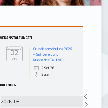
Barra laterale
VERANSTALTUNGEN
Grundlagenschulung 2026
02
– Griffbereit und
Set
Rucksack KiTa (Teil B)
2 Set 26
Essen
KALENDER