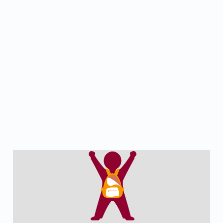
t
i
o
n