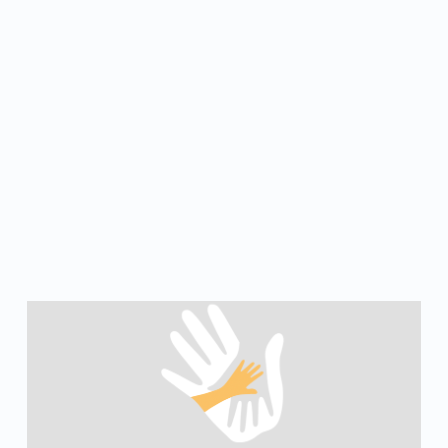
t
i
o
n