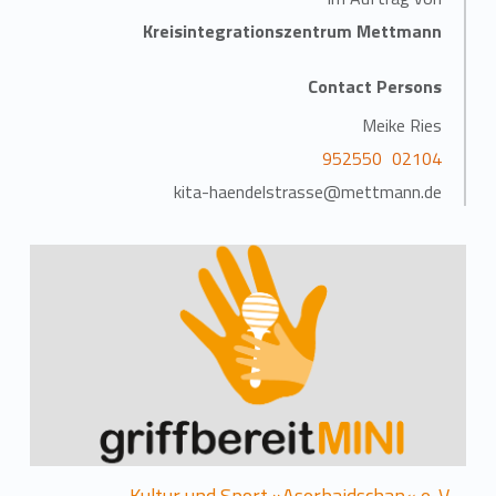
Kreisintegrationszentrum Mettmann
Contact Persons
Meike Ries
02104 952550
kita-haendelstrasse@mettmann.de
Kultur und Sport »Aserbaidschan« e. V.