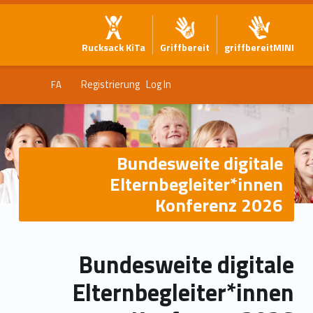
Rucksack KiTa
Griffbereit
griffbereitMINI
Registrierung
Log In
FA
Bundesweite digitale
Elternbegleiter*innen
Konferenz 2026
Bundesweite digitale
Elternbegleiter*innen