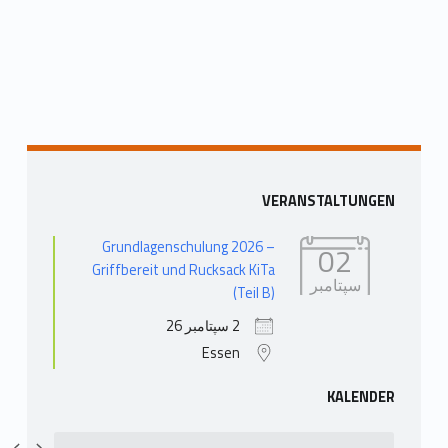
Skip back to main navigation
Sidebar
VERANSTALTUNGEN
Grundlagenschulung 2026 –
02
Griffbereit und Rucksack KiTa
سپتامبر
(Teil B)
2 سپتامبر 26
Essen
KALENDER