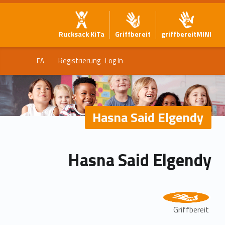
Rucksack KiTa
Griffbereit
griffbereitMINI
Registrierung
Log In
FA
Hasna Said Elgendy
Hasna Said Elgendy
Griffbereit