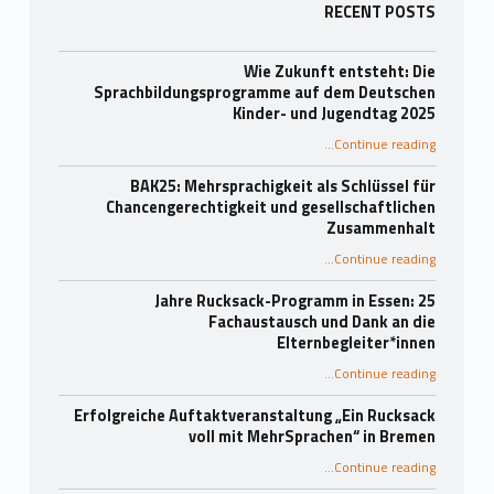
Sidebar
RECENT POSTS
Wie Zukunft entsteht: Die
Sprachbildungsprogramme auf dem Deutschen
Kinder- und Jugendtag 2025
…
Continue reading
“Wie Zukunft entsteht: Die Sprachbildungsprogramme auf dem Deutschen Kinder- und Jugendtag 2025”
BAK25: Mehrsprachigkeit als Schlüssel für
Chancengerechtigkeit und gesellschaftlichen
Zusammenhalt
“BAK25: Mehrsprachigkeit als Schlüssel für Chancengerechtigkeit und gesellschaftlichen Zusammenhalt”
…
Continue reading
25 Jahre Rucksack-Programm in Essen:
Fachaustausch und Dank an die
Elternbegleiter*innen
…
Continue reading
“25 Jahre Rucksack-Programm in Essen: Fachaustausch und Dank an die Elternbegleiter*innen”
Erfolgreiche Auftaktveranstaltung „Ein Rucksack
voll mit MehrSprachen“ in Bremen
“Erfolgreiche Auftaktveranstaltung „Ein Rucksack voll mit MehrSprachen“ in Bremen”
…
Continue reading