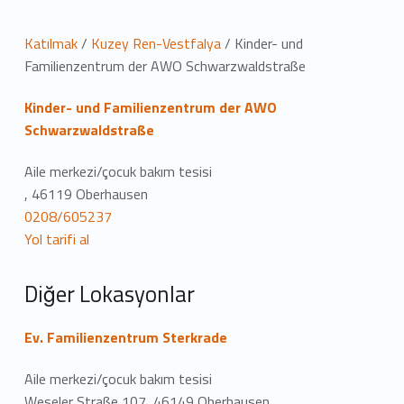
K
Katılmak
/
Kuzey Ren-Vestfalya
/
Kinder- und
Familienzentrum der AWO Schwarzwaldstraße
o
Kinder- und Familienzentrum der AWO
n
Schwarzwaldstraße
u
Aile merkezi/çocuk bakım tesisi
m
, 46119 Oberhausen
0208/605237
Yol tarifi al
Diğer Lokasyonlar
Ev. Familienzentrum Sterkrade
Aile merkezi/çocuk bakım tesisi
Weseler Straße 107, 46149 Oberhausen