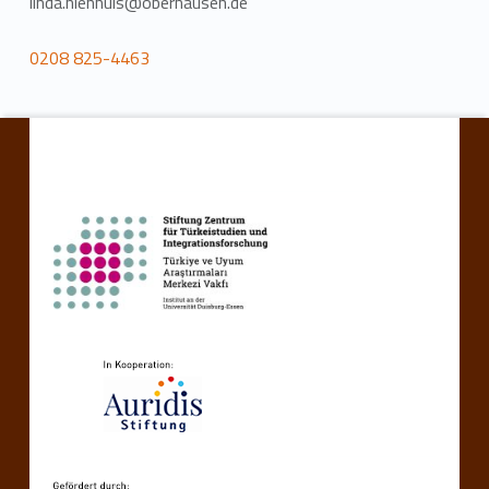
linda.nienhuis@oberhausen.de
0208 825-4463
Ana navigasyona geri dön