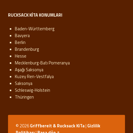
RUCKSACK KITA KONUMLARI
Baden-Württemberg
Bavyera
Berlin
Brandenburg
Hesse
Mecklenburg-Batı Pomeranya
Aşağı Saksonya
Kuzey Ren-Vestfalya
Saksonya
Schleswig-Holstein
Thüringen
© 2026
Griffbereit & Rucksack KiTa
|
Gizlilik
Politikası
|
Başa dön ↑