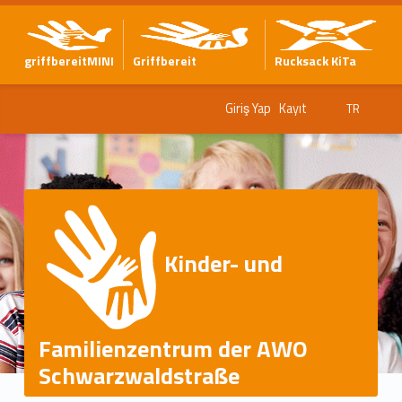
griffbereitMINI
Griffbereit
Rucksack KiTa
Giriş Yap
Kayıt
TR
Kinder- und
Familienzentrum der AWO
Schwarzwaldstraße