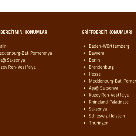
FBEREITMINI KONUMLARI
GRIFFBEREIT KONUMLARI
rlin
Baden-Württemberg
ecklenburg-Batı Pomeranya
Bavyera
şağı Saksonya
Berlin
uzey Ren-Vestfalya
Brandenburg
Hesse
Mecklenburg-Batı Pome
Aşağı Saksonya
Kuzey Ren-Vestfalya
Rhineland-Palatinate
Saksonya
Schleswig-Holstein
Thüringen