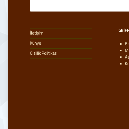
GRIF
İletişim
Künye
Be
M
Gizlilik Politikası
A
K