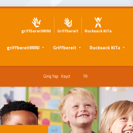
griffbereitMINI
Griffbereit
Rucksack KiTa
ı
griffbereitMINI
Griffbereit
Rucksack KiTa
Giriş Yap
Kayıt
TR