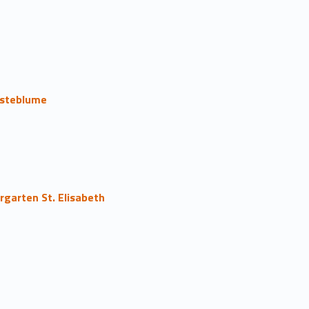
usteblume
garten St. Elisabeth