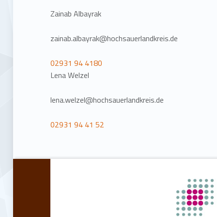
Zainab Albayrak
zainab.albayrak@hochsauerlandkreis.de
02931 94 4180
Lena Welzel
lena.welzel@hochsauerlandkreis.de
02931 94 41 52
Ana navigasyona geri dön