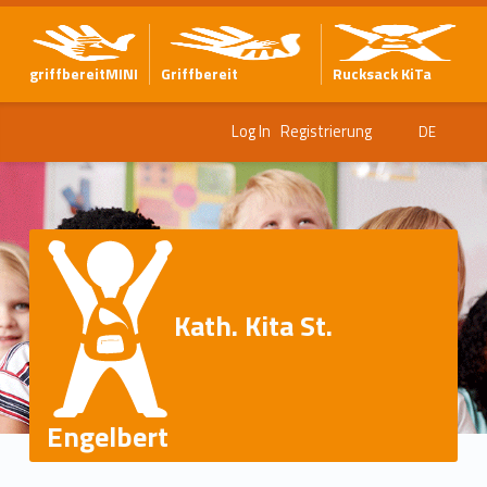
griffbereitMINI
Griffbereit
Rucksack KiTa
Log In
Registrierung
DE
Kath. Kita St.
Engelbert