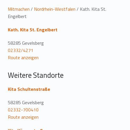
L
Mitmachen
/
Nordrhein-Westfalen
/
Kath. Kita St.
Engelbert
o
Kath. Kita St. Engelbert
c
a
58285 Gevelsberg
02332/4271
t
Route anzeigen
i
Weitere Standorte
o
n
Kita Schultenstraße
58285 Gevelsberg
02332-700410
Route anzeigen