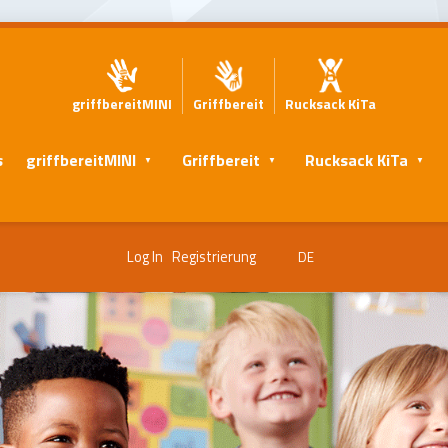
griffbereitMINI
Griffbereit
Rucksack KiTa
s
griffbereitMINI
Griffbereit
Rucksack KiTa
Log In
Registrierung
DE