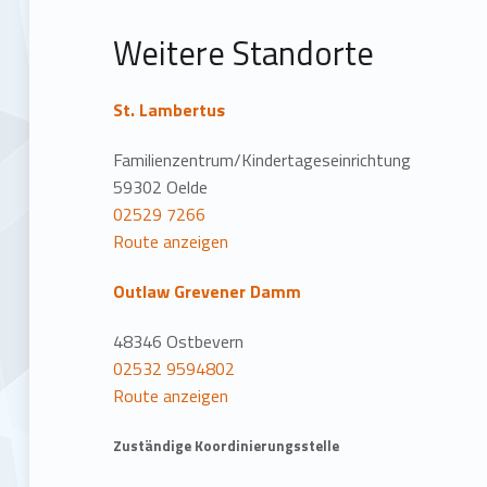
t
Weitere Standorte
i
o
St. Lambertus
n
Familienzentrum/Kindertageseinrichtung
59302 Oelde
02529 7266
Route anzeigen
Outlaw Grevener Damm
48346 Ostbevern
02532 9594802
Route anzeigen
Zuständige Koordinierungsstelle