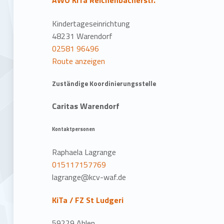
AWO KiTa Reichenbacherstr.
Kindertageseinrichtung
48231 Warendorf
02581 96496
Route anzeigen
Zuständige Koordinierungsstelle
Caritas Warendorf
Kontaktpersonen
Raphaela Lagrange
015117157769
lagrange@kcv-waf.de
KiTa / FZ St Ludgeri
59229 Ahlen