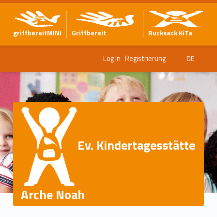
griffbereitMINI
Griffbereit
Rucksack KiTa
Log In
Registrierung
DE
Ev. Kindertagesstätte
Arche Noah