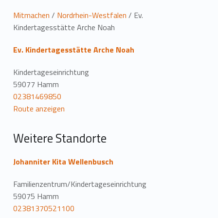
L
Mitmachen
/
Nordrhein-Westfalen
/
Ev.
Kindertagesstätte Arche Noah
o
Ev. Kindertagesstätte Arche Noah
c
a
Kindertageseinrichtung
59077 Hamm
t
02381469850
Route anzeigen
i
o
Weitere Standorte
n
Johanniter Kita Wellenbusch
Familienzentrum/Kindertageseinrichtung
59075 Hamm
02381370521100