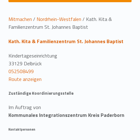
L
Mitmachen
/
Nordrhein-Westfalen
/
Kath. Kita &
Familienzentrum St. Johannes Baptist
o
Kath. Kita & Familienzentrum St. Johannes Baptist
c
a
Kindertageseinrichtung
33129 Delbrück
t
052508499
Route anzeigen
i
o
Zuständige Koordinierungsstelle
n
Im Auftrag von
Kommunales Integrationszentrum Kreis Paderborn
Kontaktpersonen