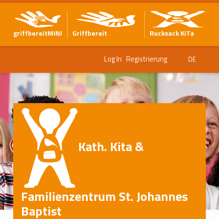
griffbereitMINI
Griffbereit
Rucksack KiTa
Log In
Registrierung
DE
Kath. Kita &
Familienzentrum St. Johannes
Baptist