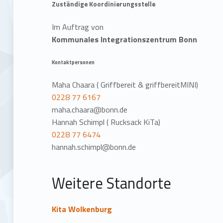
t
Zuständige Koordinierungsstelle
i
Im Auftrag von
Kommunales Integrationszentrum Bonn
o
Kontaktpersonen
n
Maha Chaara ( Griffbereit & griffbereitMINI)
0228 77 6167
maha.chaara@bonn.de
Hannah Schimpl ( Rucksack KiTa)
0228 77 6474
hannah.schimpl@bonn.de
Weitere Standorte
Kita Wolkenburg