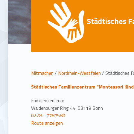
Städtisches 
L
Mitmachen
/
Nordrhein-Westfalen
/
Städtisches F
o
Städtisches Familienzentrum "Montessori Kin
c
Familienzentrum
Waldenburger Ring 44, 53119 Bonn
a
0228 - 7787580
Route anzeigen