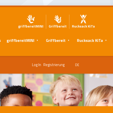
griffbereitMINI
Griffbereit
Rucksack KiTa
s
griffbereitMINI
Griffbereit
Rucksack KiTa
Log In
Registrierung
DE