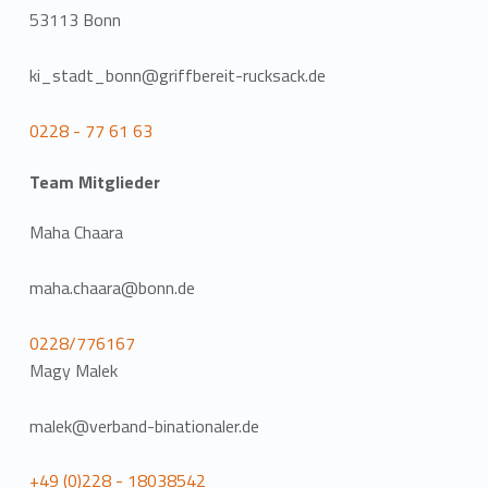
53113 Bonn
ki_stadt_bonn@griffbereit-rucksack.de
0228 - 77 61 63
Team Mitglieder
Maha Chaara
maha.chaara@bonn.de
0228/776167
Magy Malek
malek@verband-binationaler.de
+49 (0)228 - 18038542