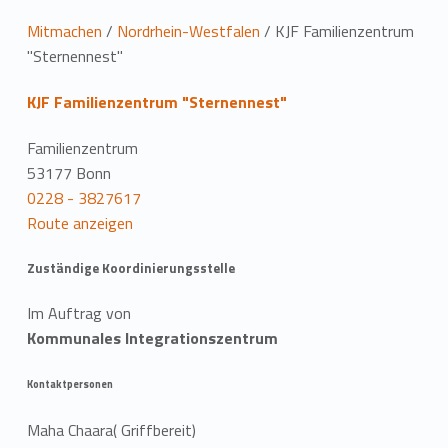
L
Mitmachen
/
Nordrhein-Westfalen
/
KJF Familienzentrum
"Sternennest"
o
KJF Familienzentrum "Sternennest"
c
a
Familienzentrum
53177 Bonn
t
0228 - 3827617
Route anzeigen
i
o
Zuständige Koordinierungsstelle
n
Im Auftrag von
Kommunales Integrationszentrum
Kontaktpersonen
Maha Chaara( Griffbereit)