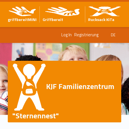
griffbereitMINI
Griffbereit
Rucksack KiTa
Log In
Registrierung
DE
KJF Familienzentrum
"Sternennest"