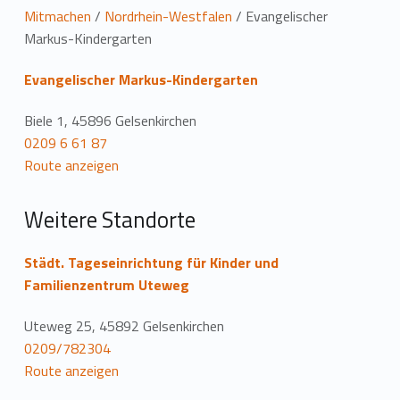
L
Mitmachen
/
Nordrhein-Westfalen
/
Evangelischer
Markus-Kindergarten
o
Evangelischer Markus-Kindergarten
c
a
Biele 1, 45896 Gelsenkirchen
0209 6 61 87
t
Route anzeigen
i
Weitere Standorte
o
n
Städt. Tageseinrichtung für Kinder und
Familienzentrum Uteweg
Uteweg 25, 45892 Gelsenkirchen
0209/782304
Route anzeigen