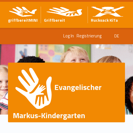
griffbereitMINI
Griffbereit
Rucksack KiTa
Log In
Registrierung
DE
Evangelischer
Markus-Kindergarten