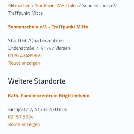
L
Mitmachen
/
Nordrhein-Westfalen
/
Sonnenschein e.V. -
Treffpunkt Mitte
o
Sonnenschein e.V. - Treffpunkt Mitte
c
a
Stadtteil-/Quartierzentrum
Lindenstraße 7, 41747 Viersen
t
0176 43489369
Route anzeigen
i
o
Weitere Standorte
n
Kath. Familienzentrum Brigittenheim
Kirchplatz 7, 41334 Nettetal
02157 5934
Route anzeigen