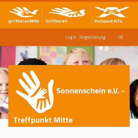
griffbereitMINI
Griffbereit
Rucksack KiTa
Log In
Registrierung
DE
Sonnenschein e.V. -
Treffpunkt Mitte