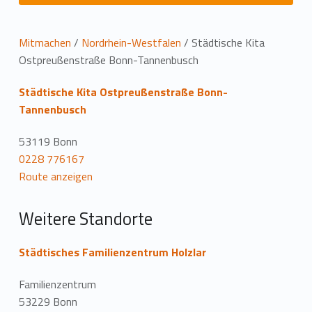
L
Mitmachen
/
Nordrhein-Westfalen
/
Städtische Kita
Ostpreußenstraße Bonn-Tannenbusch
o
Städtische Kita Ostpreußenstraße Bonn-
c
Tannenbusch
a
53119 Bonn
t
0228 776167
Route anzeigen
i
o
Weitere Standorte
n
Städtisches Familienzentrum Holzlar
Familienzentrum
53229 Bonn