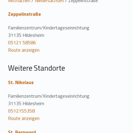
L
Mitmachen
/
Niedersachsen
/
Zeppelinstraße
o
Zeppelinstraße
c
Familienzentrum/Kindertageseinrichtung
a
31135 Hildesheim
05121 58586
t
Route anzeigen
i
Weitere Standorte
o
n
St. Nikolaus
Familienzentrum/Kindertageseinrichtung
31135 Hildesheim
0512155358
Route anzeigen
St. Bernward