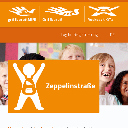
griffbereitMINI
Griffbereit
Rucksack KiTa
Log In
Registrierung
DE
Zeppelinstraße