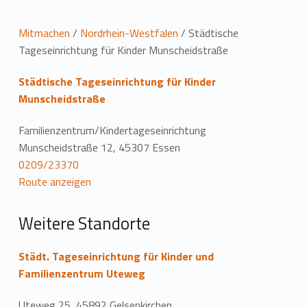
L
Mitmachen
/
Nordrhein-Westfalen
/
Städtische
Tageseinrichtung für Kinder Munscheidstraße
o
Städtische Tageseinrichtung für Kinder
c
Munscheidstraße
a
Familienzentrum/Kindertageseinrichtung
t
Munscheidstraße 12, 45307 Essen
0209/23370
i
Route anzeigen
o
Weitere Standorte
n
Städt. Tageseinrichtung für Kinder und
Familienzentrum Uteweg
Uteweg 25, 45892 Gelsenkirchen