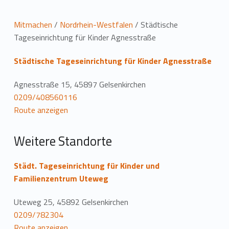
L
Mitmachen
/
Nordrhein-Westfalen
/
Städtische
Tageseinrichtung für Kinder Agnesstraße
o
Städtische Tageseinrichtung für Kinder Agnesstraße
c
a
Agnesstraße 15, 45897 Gelsenkirchen
0209/408560116
t
Route anzeigen
i
Weitere Standorte
o
n
Städt. Tageseinrichtung für Kinder und
Familienzentrum Uteweg
Uteweg 25, 45892 Gelsenkirchen
0209/782304
Route anzeigen