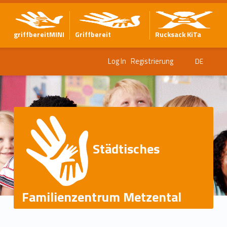
griffbereitMINI
Griffbereit
Rucksack KiTa
Log In
Registrierung
DE
Städtisches
Familienzentrum Metzental