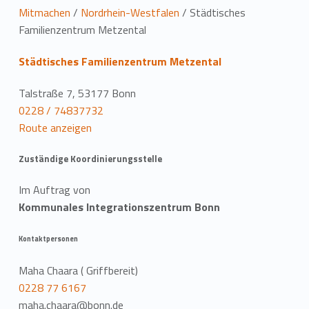
L
Mitmachen
/
Nordrhein-Westfalen
/
Städtisches
Familienzentrum Metzental
o
Städtisches Familienzentrum Metzental
c
a
Talstraße 7, 53177 Bonn
0228 / 74837732
t
Route anzeigen
i
Zuständige Koordinierungsstelle
o
Im Auftrag von
n
Kommunales Integrationszentrum Bonn
Kontaktpersonen
Maha Chaara ( Griffbereit)
0228 77 6167
maha.chaara@bonn.de