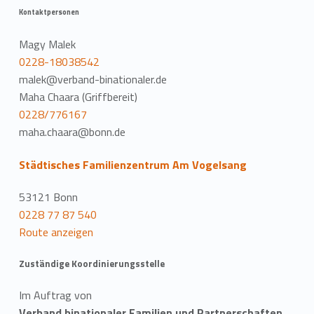
Kontaktpersonen
Magy Malek
0228-18038542
malek@verband-binationaler.de
Maha Chaara (Griffbereit)
0228/776167
maha.chaara@bonn.de
Städtisches Familienzentrum Am Vogelsang
53121 Bonn
0228 77 87 540
Route anzeigen
Zuständige Koordinierungsstelle
Im Auftrag von
Verband binationaler Familien und Partnerschaften,