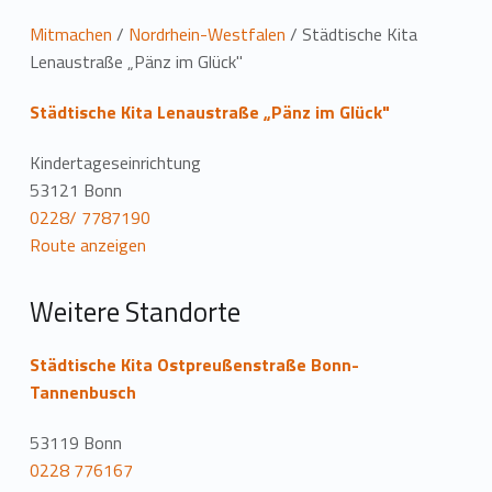
L
Mitmachen
/
Nordrhein-Westfalen
/
Städtische Kita
Lenaustraße „Pänz im Glück"
o
Städtische Kita Lenaustraße „Pänz im Glück"
c
a
Kindertageseinrichtung
53121 Bonn
t
0228/ 7787190
Route anzeigen
i
o
Weitere Standorte
n
Städtische Kita Ostpreußenstraße Bonn-
Tannenbusch
53119 Bonn
0228 776167