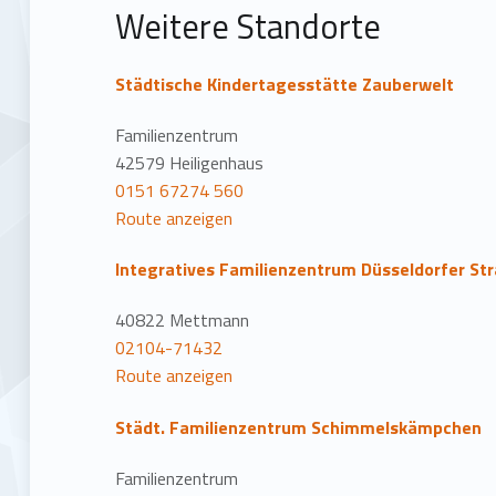
t
Weitere Standorte
i
Städtische Kindertagesstätte Zauberwelt
o
Familienzentrum
n
42579 Heiligenhaus
0151 67274 560
Route anzeigen
Integratives Familienzentrum Düsseldorfer St
40822 Mettmann
02104-71432
Route anzeigen
Städt. Familienzentrum Schimmelskämpchen
Familienzentrum