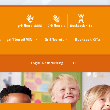
griffbereitMINI
Griffbereit
Rucksack KiTa
s
griffbereitMINI
Griffbereit
Rucksack KiTa
Log In
Registrierung
DE