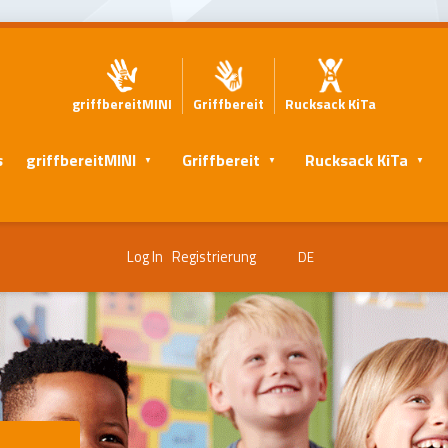
griffbereitMINI
Griffbereit
Rucksack KiTa
s
griffbereitMINI
Griffbereit
Rucksack KiTa
Log In
Registrierung
DE