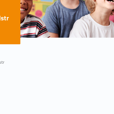
dstr
str