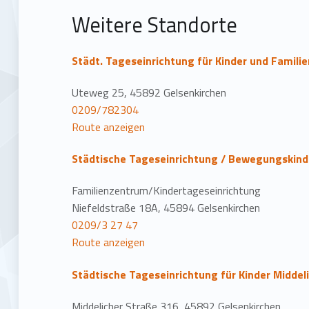
t
Weitere Standorte
i
o
Städt. Tageseinrichtung für Kinder und Famil
n
Uteweg 25, 45892 Gelsenkirchen
0209/782304
Route anzeigen
Städtische Tageseinrichtung / Bewegungskind
Familienzentrum/Kindertageseinrichtung
Niefeldstraße 18A, 45894 Gelsenkirchen
0209/3 27 47
Route anzeigen
Städtische Tageseinrichtung für Kinder Middel
Middelicher Straße 316, 45892 Gelsenkirchen