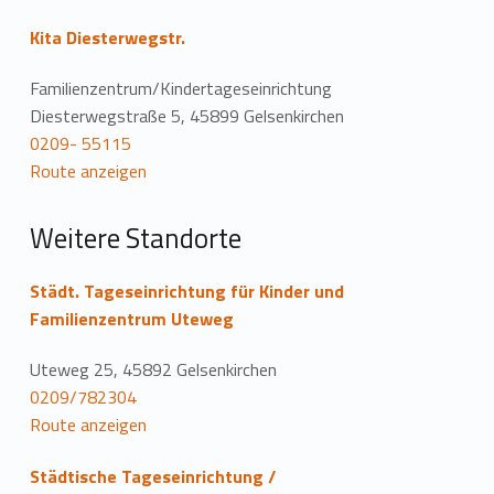
o
Kita Diesterwegstr.
c
Familienzentrum/Kindertageseinrichtung
a
Diesterwegstraße 5, 45899 Gelsenkirchen
0209- 55115
t
Route anzeigen
i
Weitere Standorte
o
n
Städt. Tageseinrichtung für Kinder und
Familienzentrum Uteweg
Uteweg 25, 45892 Gelsenkirchen
0209/782304
Route anzeigen
Städtische Tageseinrichtung /