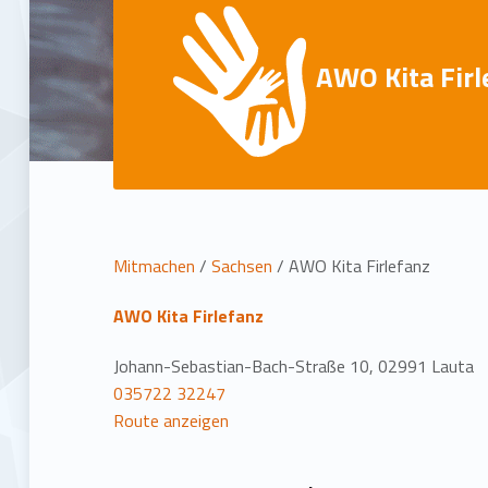
AWO Kita Firl
L
Mitmachen
/
Sachsen
/
AWO Kita Firlefanz
o
AWO Kita Firlefanz
c
Johann-Sebastian-Bach-Straße 10, 02991 Lauta
035722 32247
a
Route anzeigen