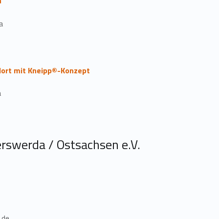
a
a
Hort mit Kneipp®-Konzept
a
rswerda / Ostsachsen e.V.
.de