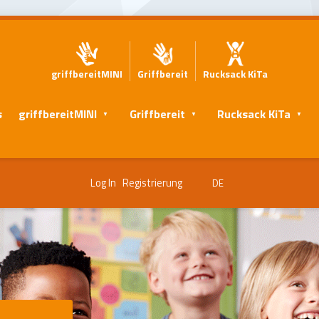
griffbereitMINI
Griffbereit
Rucksack KiTa
s
griffbereitMINI
Griffbereit
Rucksack KiTa
Log In
Registrierung
DE