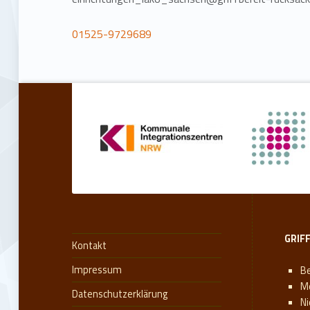
01525-9729689
Zurück zur Hauptnavigation springen
GRIF
Kontakt
Impressum
Be
M
Datenschutzerklärung
N