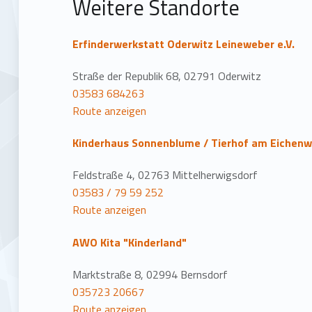
t
Weitere Standorte
i
Erfinderwerkstatt Oderwitz Leineweber e.V.
o
Straße der Republik 68, 02791 Oderwitz
n
03583 684263
Route anzeigen
Kinderhaus Sonnenblume / Tierhof am Eichenw
Feldstraße 4, 02763 Mittelherwigsdorf
03583 / 79 59 252
Route anzeigen
AWO Kita "Kinderland"
Marktstraße 8, 02994 Bernsdorf
035723 20667
Route anzeigen