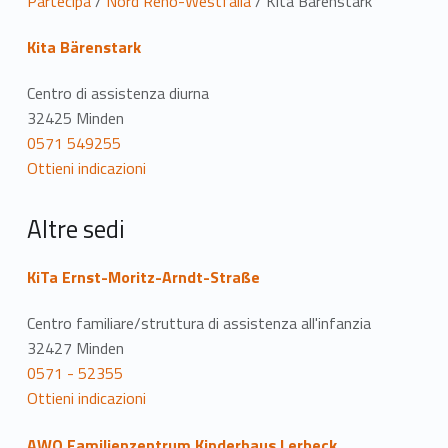
P
Partecipa
/
Nord Reno-Westfalia
/
Kita Bärenstark
o
Kita Bärenstark
s
Centro di assistenza diurna
i
32425 Minden
0571 549255
z
Ottieni indicazioni
i
Altre sedi
o
n
KiTa Ernst-Moritz-Arndt-Straße
e
Centro familiare/struttura di assistenza all'infanzia
32427 Minden
0571 - 52355
Ottieni indicazioni
AWO Familienzentrum Kinderhaus Lerbeck