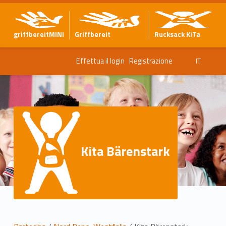
griffbereitMINI
Griffbereit
Rucksack KiTa
Effettua il login
Registrazione
IT
Kita Bärenstark