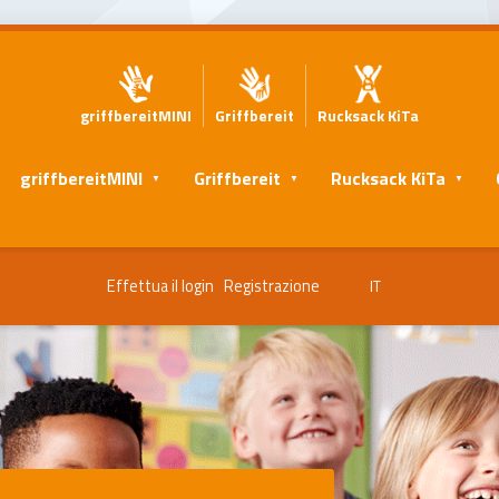
griffbereitMINI
Griffbereit
Rucksack KiTa
griffbereitMINI
Griffbereit
Rucksack KiTa
Effettua il login
Registrazione
IT