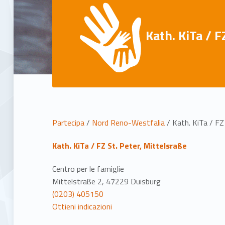
Kath. KiTa / F
P
Partecipa
/
Nord Reno-Westfalia
/
Kath. KiTa / FZ
o
Kath. KiTa / FZ St. Peter, Mittelsraße
s
Centro per le famiglie
Mittelstraße 2, 47229 Duisburg
i
(0203) 405150
Ottieni indicazioni