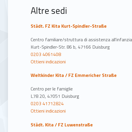
z
Altre sedi
i
o
Städt. FZ Kita Kurt-Spindler-Straße
n
Centro familiare/struttura di assistenza all'infanzi
Kurt-Spindler-Str. 86 b, 47166 Duisburg
e
0203 4061408
Ottieni indicazioni
Weltkinder Kita / FZ Emmericher Straße
Centro per le famiglie
L78 20, 47051 Duisburg
0203 41712824
Ottieni indicazioni
Städt. Kita / FZ Luwenstraße