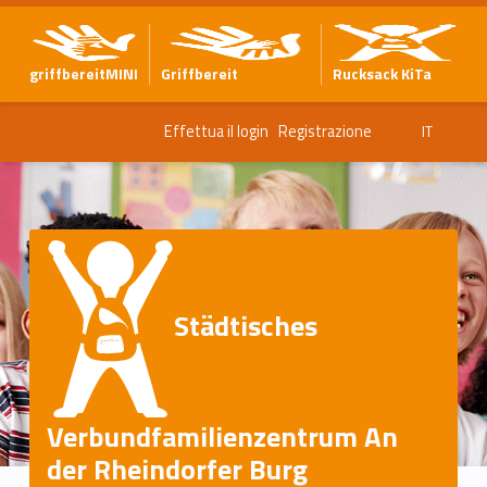
griffbereitMINI
Griffbereit
Rucksack KiTa
Effettua il login
Registrazione
IT
Städtisches
Verbundfamilienzentrum An
der Rheindorfer Burg