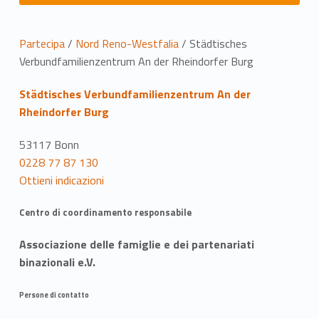
P
Partecipa
/
Nord Reno-Westfalia
/
Städtisches
Verbundfamilienzentrum An der Rheindorfer Burg
o
Städtisches Verbundfamilienzentrum An der
s
Rheindorfer Burg
i
53117 Bonn
z
0228 77 87 130
Ottieni indicazioni
i
o
Centro di coordinamento responsabile
n
Associazione delle famiglie e dei partenariati
binazionali e.V.
e
Persone di contatto