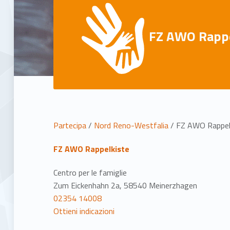
FZ AWO Rappe
P
Partecipa
/
Nord Reno-Westfalia
/
FZ AWO Rappel
o
FZ AWO Rappelkiste
s
Centro per le famiglie
Zum Eickenhahn 2a, 58540 Meinerzhagen
i
02354 14008
Ottieni indicazioni