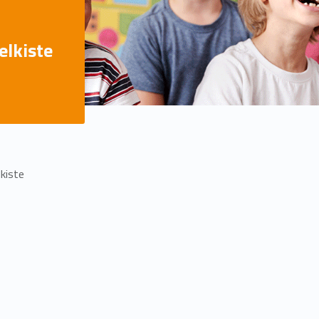
lkiste
kiste