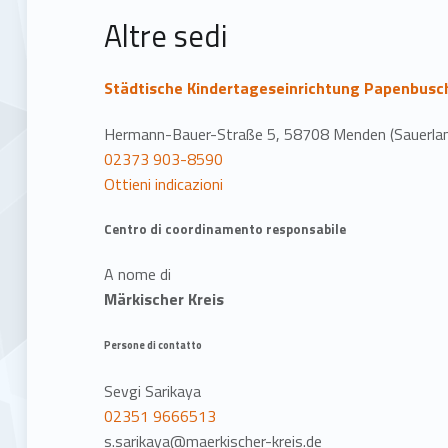
z
Altre sedi
i
o
Städtische Kindertageseinrichtung Papenbusc
n
Hermann-Bauer-Straße 5, 58708 Menden (Sauerla
02373 903-8590
e
Ottieni indicazioni
Centro di coordinamento responsabile
A nome di
Märkischer Kreis
Persone di contatto
Sevgi Sarikaya
02351 9666513
s.sarikaya@maerkischer-kreis.de