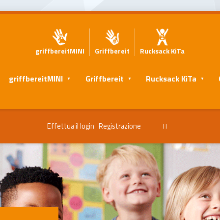
griffbereitMINI
Griffbereit
Rucksack KiTa
griffbereitMINI
Griffbereit
Rucksack KiTa
Effettua il login
Registrazione
IT