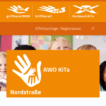
griffbereitMINI
Griffbereit
Rucksack KiTa
Effettua il login
Registrazione
IT
AWO KiTa
Nordstraße