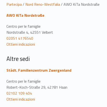
P
Partecipa
/
Nord Reno-Westfalia
/
AWO KiTa Nordstraße
o
AWO KiTa Nordstraße
s
Centro per le famiglie
i
Nordstraße 4, 42551 Velbert
02051 4176540
z
Ottieni indicazioni
i
Altre sedi
o
n
Städt. Familienzentrum Zwergenland
e
Centro per le famiglie
Robert-Koch-Straße 29, 42781 Haan
02102 109 404
Ottieni indicazioni