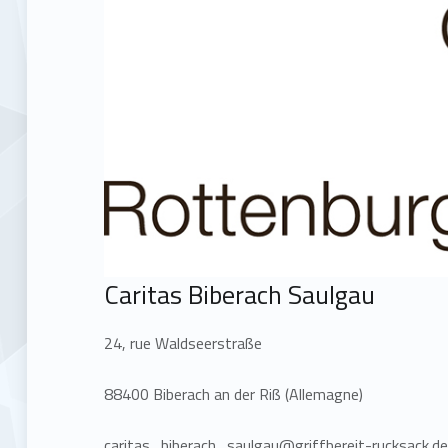
Caritas Biberach Saulgau
24, rue Waldseerstraße
88400 Biberach an der Riß (Allemagne)
caritas_biberach_saulgau@griffbereit-rucksack.d