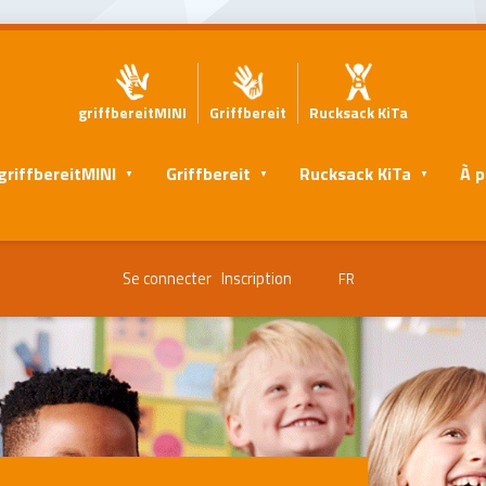
griffbereitMINI
Griffbereit
Rucksack KiTa
griffbereitMINI
Griffbereit
Rucksack KiTa
À p
Se connecter
Inscription
FR