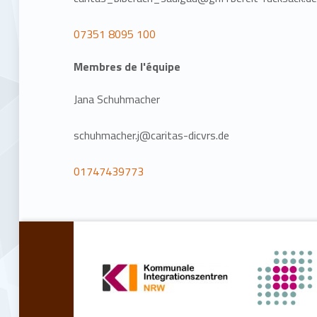
07351 8095 100
Membres de l'équipe
Jana Schuhmacher
schuhmacher.j@caritas-dicvrs.de
01747439773
Retourner à la navigation principale