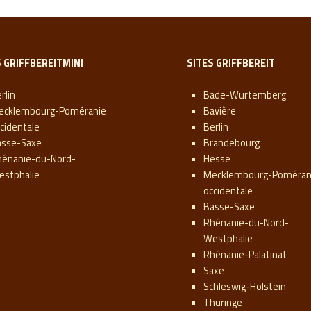
S GRIFFBEREITMINI
SITES GRIFFBEREIT
rlin
Bade-Wurtemberg
ecklembourg-Poméranie
Bavière
cidentale
Berlin
asse-Saxe
Brandebourg
hénanie-du-Nord-
Hesse
estphalie
Mecklembourg-Poméran
occidentale
Basse-Saxe
Rhénanie-du-Nord-
Westphalie
Rhénanie-Palatinat
Saxe
Schleswig-Holstein
Thuringe