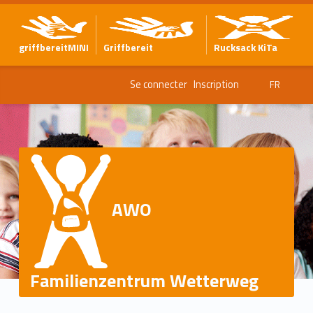
griffbereitMINI
Griffbereit
Rucksack KiTa
Se connecter
Inscription
FR
AWO
Familienzentrum Wetterweg