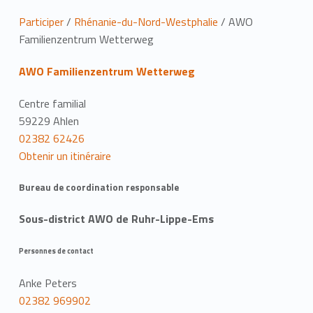
L
Participer
/
Rhénanie-du-Nord-Westphalie
/
AWO
Familienzentrum Wetterweg
i
AWO Familienzentrum Wetterweg
e
u
Centre familial
59229 Ahlen
02382 62426
Obtenir un itinéraire
Bureau de coordination responsable
Sous-district AWO de Ruhr-Lippe-Ems
Personnes de contact
Anke Peters
02382 969902