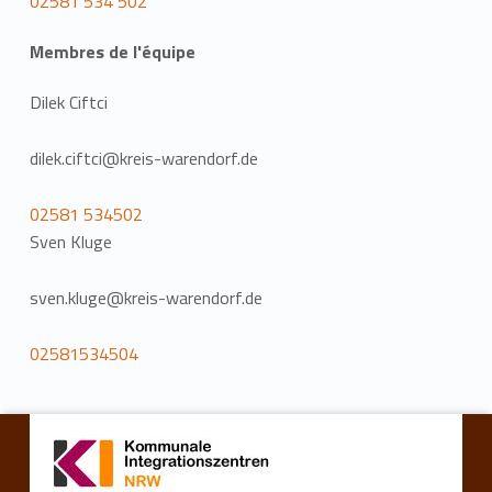
02581 534 502
Membres de l'équipe
Dilek Ciftci
dilek.ciftci@kreis-warendorf.de
02581 534502
Sven Kluge
sven.kluge@kreis-warendorf.de
02581534504
Retourner à la navigation principale