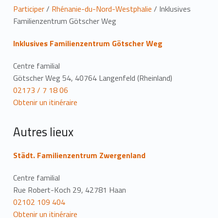
L
Participer
/
Rhénanie-du-Nord-Westphalie
/
Inklusives
Familienzentrum Götscher Weg
i
Inklusives Familienzentrum Götscher Weg
e
u
Centre familial
Götscher Weg 54, 40764 Langenfeld (Rheinland)
02173 / 7 18 06
Obtenir un itinéraire
Autres lieux
Städt. Familienzentrum Zwergenland
Centre familial
Rue Robert-Koch 29, 42781 Haan
02102 109 404
Obtenir un itinéraire