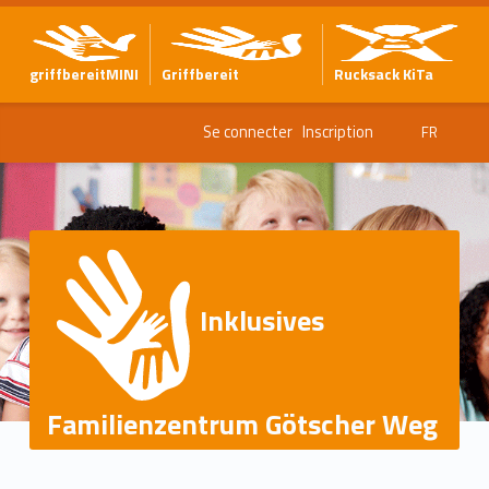
griffbereitMINI
Griffbereit
Rucksack KiTa
Se connecter
Inscription
FR
Inklusives
Familienzentrum Götscher Weg