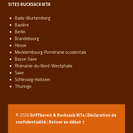
SITES RUCKSACK KITA
Bade-Wurtemberg
Bavière
Berlin
Brandebourg
Hesse
Mecklembourg-Poméranie occidentale
Basse-Saxe
Rhénanie-du-Nord-Westphalie
Saxe
Schleswig-Holstein
Thuringe
© 2026
Griffbereit & Rucksack KiTa
|
Déclaration de
confidentialité
|
Retour au début ↑