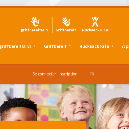
griffbereitMINI
Griffbereit
Rucksack KiTa
griffbereitMINI
Griffbereit
Rucksack KiTa
À p
Se connecter
Inscription
FR