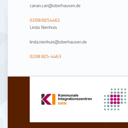
canan.can@oberhausen.de
0208/8254462
Linda Nienhuis
linda.nienhuis@oberhausen.de
0208 825-4463
Retourner à la navigation principale