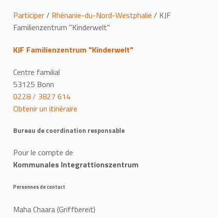
L
Participer
/
Rhénanie-du-Nord-Westphalie
/
KJF
Familienzentrum "Kinderwelt"
i
KJF Familienzentrum "Kinderwelt"
e
u
Centre familial
53125 Bonn
0228 / 3827 614
Obtenir un itinéraire
Bureau de coordination responsable
Pour le compte de
Kommunales Integrattionszentrum
Personnes de contact
Maha Chaara (Griffbereit)