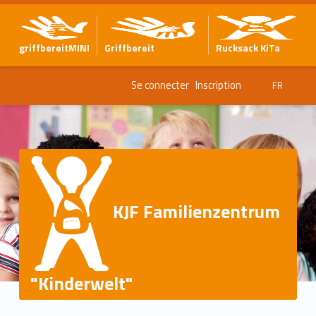
griffbereitMINI
Griffbereit
Rucksack KiTa
Se connecter
Inscription
FR
KJF Familienzentrum
"Kinderwelt"