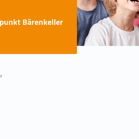
punkt Bärenkeller
er