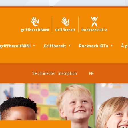
griffbereitMINI
Griffbereit
Rucksack KiTa
griffbereitMINI
Griffbereit
Rucksack KiTa
À p
Se connecter
Inscription
FR