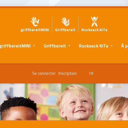
griffbereitMINI
Griffbereit
Rucksack KiTa
griffbereitMINI
Griffbereit
Rucksack KiTa
À p
Se connecter
Inscription
FR