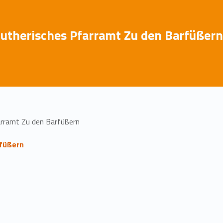
utherisches Pfarramt Zu den Barfüßern
arramt Zu den Barfüßern
rfüßern