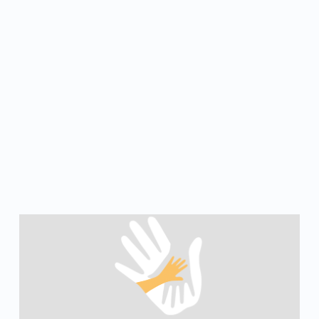
t
i
o
n