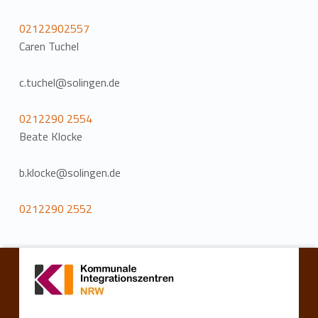
02122902557
Caren Tuchel
c.tuchel@solingen.de
0212290 2554
Beate Klocke
b.klocke@solingen.de
0212290 2552
Volver a la navegación principal