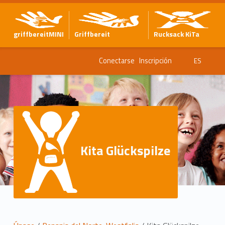
griffbereitMINI
Griffbereit
Rucksack KiTa
Conectarse
Inscripción
ES
Kita Glückspilze