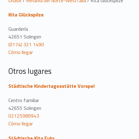
U
Únase
/
Renania del Norte-Westfalia
/
Kita Glückspilze
b
Kita Glückspilze
i
Guardería
c
42651 Solingen
(0174) 321 1490
a
Cómo llegar
c
Otros lugares
i
ó
Städtische Kindertagesstätte Vorspel
n
Centro familiar
42655 Solingen
02125989943
Cómo llegar
Städtische Kita Fuhr