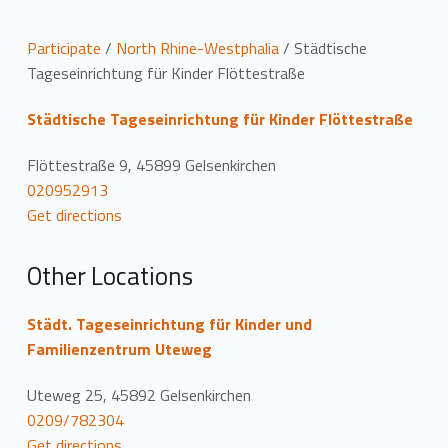
L
Participate
/
North Rhine-Westphalia
/
Städtische
Tageseinrichtung für Kinder Flöttestraße
o
Städtische Tageseinrichtung für Kinder Flöttestraße
c
a
Flöttestraße 9, 45899 Gelsenkirchen
020952913
t
Get directions
i
Other Locations
o
n
Städt. Tageseinrichtung für Kinder und
Familienzentrum Uteweg
Uteweg 25, 45892 Gelsenkirchen
0209/782304
Get directions