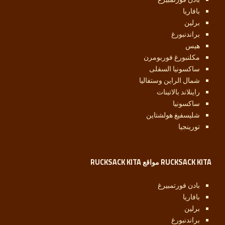
بافاريا
برلين
براندنبورغ
هيس
مكلنبورغ فوربومرن
ساكسونيا السفلى
شمال الراين وستفاليا
راينلاند بالاتينات
ساكسونيا
شليسفيغ هولشتاين
تورينجيا
RUCKSACK KITA مواقع RUCKSACK KITA
بادن فورتمبيرغ
بافاريا
برلين
براندنبورغ