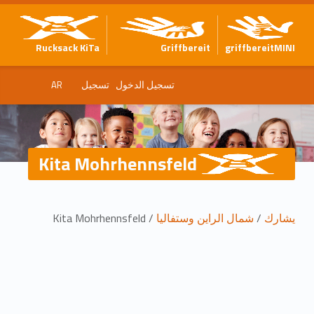
Rucksack KiTa
Griffbereit
griffbereitMINI
تسجيل الدخول
تسجيل
AR
Kita Mohrhennsfeld
م
يشارك
/
شمال الراين وستفاليا
/
Kita Mohrhennsfeld
و
ق
ع